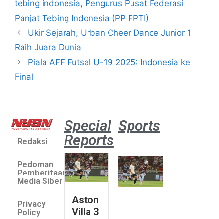
tebing indonesia
,
Pengurus Pusat Federasi
Panjat Tebing Indonesia (PP FPTI)
Ukir Sejarah, Urban Cheer Dance Junior 1
Raih Juara Dunia
Piala AFF Futsal U-19 2025: Indonesia ke
Final
Special
Sports
Reports
Redaksi
Aston
Villa 3 -1
Pedoman
Indonesia
Pemberitaan
All Stars
Media Siber
August 2,
Aston
2026
Privacy
Villa 3
Jateng
Policy