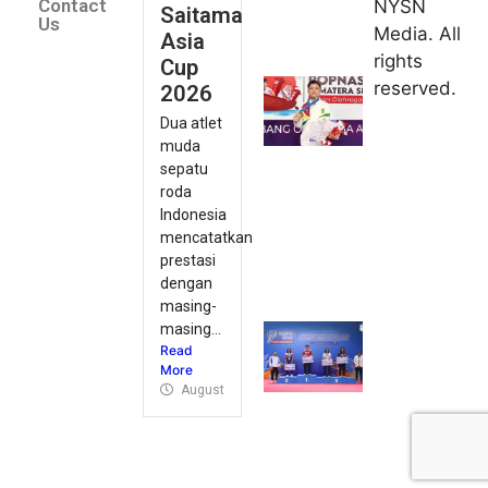
Contact
NYSN
Saitama
kirim tiga
Us
Media. All
Asia
lifter
rights
Cup
muda ke
reserved.
2026
Kejuaraan
Dua atlet
Asia
muda
Junior
sepatu
2026
roda
August 9,
Indonesia
2026
mencatatkan
Hydroplus
prestasi
Sirnas A
dengan
Jakarta
masing-
masing...
2026: PB
Read
Djarum
More
Masih
August 9, 2026
Perkasa
August 9,
2026