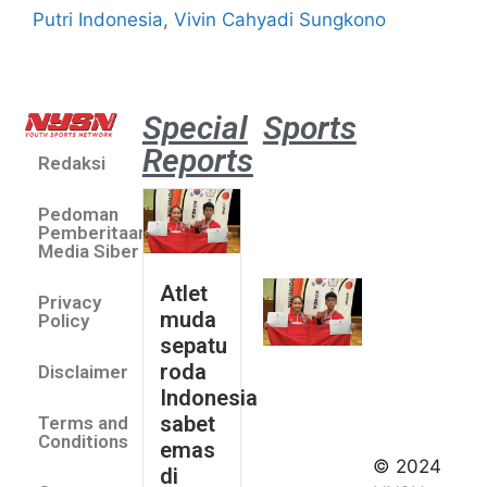
Putri Indonesia
,
Vivin Cahyadi Sungkono
Special
Sports
Reports
Redaksi
Atlet
muda
Pedoman
sepatu
Pemberitaan
roda
Media Siber
Indonesia
Atlet
Privacy
sabet
muda
Policy
emas di
sepatu
Saitama
roda
Disclaimer
Asia Cup
Indonesia
2026
sabet
Terms and
August 9,
Conditions
emas
2026
© 2024
di
Indonesia