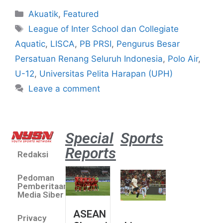
Akuatik
,
Featured
League of Inter School dan Collegiate
Aquatic
,
LISCA
,
PB PRSI
,
Pengurus Besar
Persatuan Renang Seluruh Indonesia
,
Polo Air
,
U-12
,
Universitas Pelita Harapan (UPH)
Leave a comment
Special
Sports
Reports
Redaksi
Aston
Villa 3 -1
Pedoman
Indonesia
Pemberitaan
All Stars
Media Siber
August 2,
ASEAN
2026
Privacy