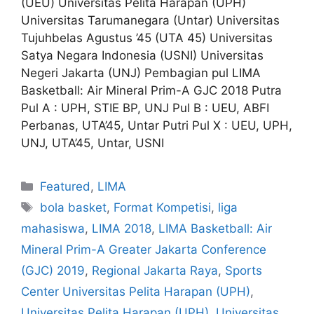
(UEU) Universitas Pelita Harapan (UPH)
Universitas Tarumanegara (Untar) Universitas
Tujuhbelas Agustus ’45 (UTA 45) Universitas
Satya Negara Indonesia (USNI) Universitas
Negeri Jakarta (UNJ) Pembagian pul LIMA
Basketball: Air Mineral Prim-A GJC 2018 Putra
Pul A : UPH, STIE BP, UNJ Pul B : UEU, ABFI
Perbanas, UTA’45, Untar Putri Pul X : UEU, UPH,
UNJ, UTA’45, Untar, USNI
Featured
,
LIMA
bola basket
,
Format Kompetisi
,
liga
mahasiswa
,
LIMA 2018
,
LIMA Basketball: Air
Mineral Prim-A Greater Jakarta Conference
(GJC) 2019
,
Regional Jakarta Raya
,
Sports
Center Universitas Pelita Harapan (UPH)
,
Universitas Pelita Harapan (UPH)
,
Universitas