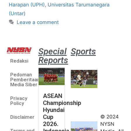
Harapan (UPH)
,
Universitas Tarumanegara
(Untar)
Leave a comment
Special
Sports
Reports
Redaksi
Aston
Villa 3 -1
Pedoman
Indonesia
Pemberitaan
All Stars
Media Siber
August 2,
ASEAN
2026
Privacy
Championship
Jateng
Policy
Hyundai
juara
Cup
© 2024
Disclaimer
umum
2026.
NYSN
Kejurnas
Indonesia
Terms and