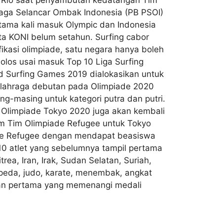
raga Selancar Ombak Indonesia (PB PSOI)
ertama kali masuk Olympic dan Indonesia
ota KONI belum setahun. Surfing cabor
ikasi olimpiade, satu negara hanya boleh
lolos usai masuk Top 10 Liga Surfing
d Surfing Games 2019 dialokasikan untuk
g olahraga debutan pada Olimpiade 2020
g-masing untuk kategori putra dan putri.
o. Olimpiade Tokyo 2020 juga akan kembali
m Tim Olimpiade Refugee untuk Tokyo
ade Refugee dengan mendapat beasiswa
 10 atlet yang sebelumnya tampil pertama
rea, Iran, Irak, Sudan Selatan, Suriah,
epeda, judo, karate, menembak, angkat
i Iran pertama yang memenangi medali