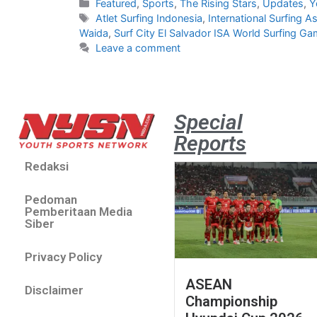
Featured
,
Sports
,
The Rising Stars
,
Updates
,
Y
Atlet Surfing Indonesia
,
International Surfing A
Waida
,
Surf City El Salvador ISA World Surfing G
Leave a comment
Special
Reports
Redaksi
Pedoman
Pemberitaan Media
Siber
Privacy Policy
ASEAN
Disclaimer
Championship