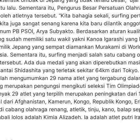
tu lalu. Sementara itu, Pengurus Besar Persatuan Olah
oleh atletnya tersebut. “Kita bahagia sekali, surfing p
ita juga sangat senang karena kita baru dilantik angg
Umum PB PSOI, Arya Subyakto. Berdasarkan aturan kualif
g sudah memiliki satu wakil yakni Kanoa Igarashi yang 
 milik Jepang yang sempat diamankan Murakami di Worl
Asia. Sementara itu, surfing menjadi salah satu caban
 tersebut. Ada dua medali yang akan diperebutkan masin
Pantai Shidashita yang terletak sekitar 64km dari Toky
telah mengumumkan 29 nama atlet yang tergabung dala
ng merupakan pengungsi mengikuti seleksi Tim Olimpi
nyak 29 atlet yang terpilih merupakan peningkatan dari
l dari Afghanistan, Kamerun, Kongo, Republik Kongo, Erit
 cabang olahraga renang, atletik, tinju, kano, balap s
mbali lolos adalah Kimia Alizadeh. Ia adalah atlet putr