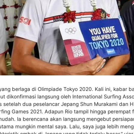
ng berlaga di Olimpiade Tokyo 2020. Kali ini, kabar ba
ut dikonfirmasi langsung oleh International Surfing Ass
los setelah dua peselancar Jepang Shun Murakami dan H
Surfing Games 2021. Adapun Rio tampil hingga perempat f
udah. Ia berencana akan langsung mengebut persiapan 
 terutama mungkin mental saya. Lalu, saya juga lebih me
eristik ombak di Jepang yang tidak terlalu besar,” uj