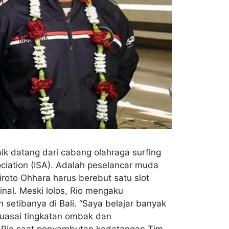
ik datang dari cabang olahraga surfing
ociation (ISA). Adalah peselancar muda
iroto Ohhara harus berebut satu slot
inal. Meski lolos, Rio mengaku
setibanya di Bali. “Saya belajar banyak
nguasai tingkatan ombak dan
ar Rio saat penyambutan kedatangan Tim