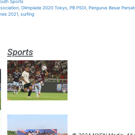
outh Sports
ssociation
,
Olimpiade 2020 Tokyo
,
PB PSOI
,
Pengurus Besar Persat
ames 2021
,
surfing
Sports
Aston
Villa 3 -1
Indonesia
All Stars
August 2,
2026
Jateng
juara
umum
Kejurnas