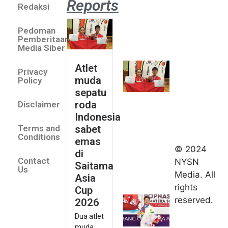
Reports
Redaksi
Atlet
muda
Pedoman
sepatu
Pemberitaan
roda
Media Siber
Indonesia
Atlet
Privacy
sabet
muda
Policy
emas di
sepatu
Saitama
roda
Disclaimer
Asia Cup
Indonesia
2026
sabet
Terms and
August 9,
Conditions
emas
2026
© 2024
di
Indonesia
Contact
NYSN
Saitama
kirim tiga
Us
Media. All
Asia
lifter
rights
Cup
muda ke
reserved.
2026
Kejuaraan
Dua atlet
Asia
muda