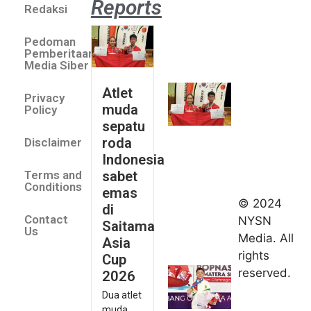
Reports
Redaksi
Atlet
muda
Pedoman
sepatu
Pemberitaan
roda
Media Siber
Indonesia
Atlet
Privacy
sabet
muda
Policy
emas di
sepatu
Saitama
roda
Disclaimer
Asia Cup
Indonesia
2026
sabet
Terms and
August 9,
Conditions
emas
2026
© 2024
di
Indonesia
Contact
NYSN
Saitama
kirim tiga
Us
Media. All
Asia
lifter
rights
Cup
muda ke
reserved.
2026
Kejuaraan
Dua atlet
Asia
muda