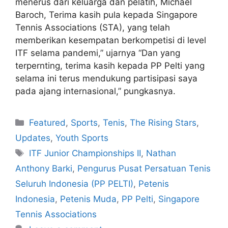
menerus dari keluarga dan pelatih, Michael
Baroch, Terima kasih pula kepada Singapore
Tennis Associations (STA), yang telah
memberikan kesempatan berkompetisi di level
ITF selama pandemi,” ujarnya “Dan yang
terpernting, terima kasih kepada PP Pelti yang
selama ini terus mendukung partisipasi saya
pada ajang internasional,” pungkasnya.
Featured
,
Sports
,
Tenis
,
The Rising Stars
,
Updates
,
Youth Sports
ITF Junior Championships II
,
Nathan
Anthony Barki
,
Pengurus Pusat Persatuan Tenis
Seluruh Indonesia (PP PELTI)
,
Petenis
Indonesia
,
Petenis Muda
,
PP Pelti
,
Singapore
Tennis Associations