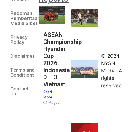
Aston
Villa 3 -1
Pedoman
Indonesia
Pemberitaan
All Stars
Media Siber
August 2,
ASEAN
2026
Privacy
Championship
Jateng
Policy
Hyundai
juara
Cup
© 2024
Disclaimer
umum
2026.
NYSN
Kejurnas
Indonesia
Terms and
Media. All
Panahan
Conditions
0 – 3
rights
Junior di
Vietnam
reserved.
Kudus
Contact
Read
August 1,
Us
More
2026
August 4, 2026
FIBA U18
Asia Cup
2026
tetapkan