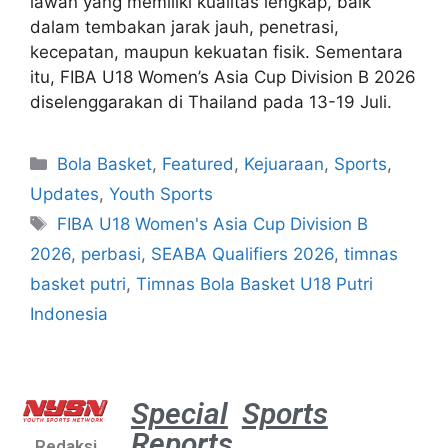
lawan yang memiliki kualitas lengkap, baik
dalam tembakan jarak jauh, penetrasi,
kecepatan, maupun kekuatan fisik. Sementara
itu, FIBA U18 Women’s Asia Cup Division B 2026
diselenggarakan di Thailand pada 13-19 Juli.
Bola Basket
,
Featured
,
Kejuaraan
,
Sports
,
Updates
,
Youth Sports
FIBA U18 Women's Asia Cup Division B
2026
,
perbasi
,
SEABA Qualifiers 2026
,
timnas
basket putri
,
Timnas Bola Basket U18 Putri
Indonesia
Special
Sports
Reports
Redaksi