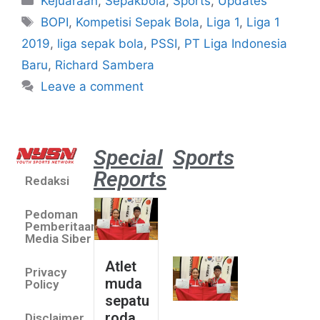
Kejuaraan
,
Sepakbola
,
Sports
,
Updates
BOPI
,
Kompetisi Sepak Bola
,
Liga 1
,
Liga 1
2019
,
liga sepak bola
,
PSSI
,
PT Liga Indonesia
Baru
,
Richard Sambera
Leave a comment
Special
Sports
Reports
Redaksi
Atlet
muda
Pedoman
sepatu
Pemberitaan
roda
Media Siber
Indonesia
Atlet
Privacy
sabet
muda
Policy
emas di
sepatu
Saitama
roda
Disclaimer