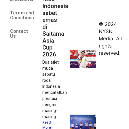
Asia Cup
Indonesia
2026
sabet
Terms and
August 9,
Conditions
emas
2026
© 2024
di
Indonesia
Contact
NYSN
Saitama
kirim tiga
Us
Media. All
Asia
lifter
rights
Cup
muda ke
reserved.
2026
Kejuaraan
Dua atlet
Asia
muda
Junior
sepatu
2026
roda
August 9,
Indonesia
2026
mencatatkan
Hydroplus
prestasi
Sirnas A
dengan
Jakarta
masing-
masing...
2026: PB
Read
Djarum
More