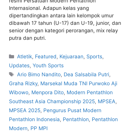
resmi Persatuan Modern Pentathlon
Internasional. Adapun kelas yang
dipertandingkan antara lain kelompok umur
dibawah 17 tahun (U-17) dan U-19, junior, dan
senior dengan kategori perorangan, mix relay
putra dan putri.
Atletik
,
Featured
,
Kejuaraan
,
Sports
,
Updates
,
Youth Sports
Ario Bimo Nandito
,
Dea Salsabila Putri
,
Graha Rizky
,
Marsekal Muda TNI Purwoko Aji
Wibowo
,
Menpora Dito
,
Modern Pentathlon
Southeast Asia Championship 2025
,
MPSEA
,
MPSEA 2025
,
Pengurus Pusat Modern
Pentathlon Indonesia
,
Pentathlon
,
Pentathlon
Modern
,
PP MPI