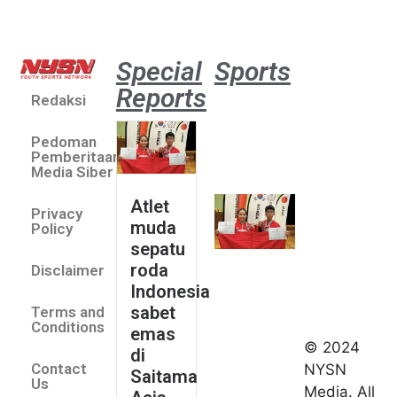
Special
Sports
Reports
Redaksi
Atlet
muda
Pedoman
sepatu
Pemberitaan
roda
Media Siber
Indonesia
Atlet
Privacy
sabet
muda
Policy
emas di
sepatu
Saitama
roda
Disclaimer
Asia Cup
Indonesia
2026
sabet
Terms and
August 9,
Conditions
emas
2026
© 2024
di
Indonesia
Contact
NYSN
Saitama
kirim tiga
Us
Media. All