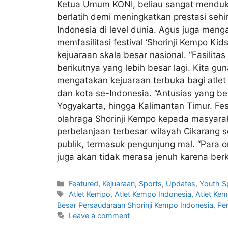
Ketua Umum KONI, beliau sangat mendukun
berlatih demi meningkatkan prestasi seh
Indonesia di level dunia. Agus juga meng
memfasilitasi festival ‘Shorinji Kempo Ki
kejuaraan skala besar nasional. “Fasilit
berikutnya yang lebih besar lagi. Kita g
mengatakan kejuaraan terbuka bagi atlet 
dan kota se-Indonesia. “Antusias yang be
Yogyakarta, hingga Kalimantan Timur. F
olahraga Shorinji Kempo kepada masyarak
perbelanjaan terbesar wilayah Cikarang 
publik, termasuk pengunjung mal. “Para 
juga akan tidak merasa jenuh karena ber
Featured
,
Kejuaraan
,
Sports
,
Updates
,
Youth S
Atlet Kempo
,
Atlet Kempo Indonesia
,
Atlet Kem
Besar Persaudaraan Shorinji Kempo Indonesia
,
Pe
Leave a comment