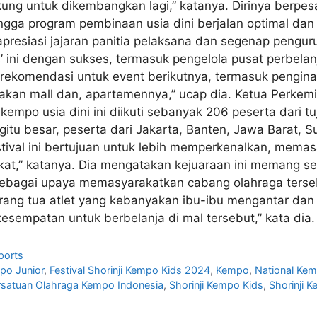
g untuk dikembangkan lagi,” katanya. Dirinya berpesa
ingga program pembinaan usia dini berjalan optimal da
apresiasi jajaran panitia pelaksana dan segenap pengu
ds’ ini dengan sukses, termasuk pengelola pusat perbela
as rekomendasi untuk event berikutnya, termasuk pengin
unakan mall dan, apartemennya,” ucap dia. Ketua Perke
kempo usia dini ini diikuti sebanyak 206 peserta dari t
gitu besar, peserta dari Jakarta, Banten, Jawa Barat, 
estival ini bertujuan untuk lebih memperkenalkan, me
at,” katanya. Dia mengatakan kejuaraan ini memang sen
sebagai upaya memasyarakatkan cabang olahraga tersebu
orang tua atlet yang kebanyakan ibu-ibu mengantar da
kesempatan untuk berbelanja di mal tersebut,” kata d
ports
po Junior
,
Festival Shorinji Kempo Kids 2024
,
Kempo
,
National Kem
rsatuan Olahraga Kempo Indonesia
,
Shorinji Kempo Kids
,
Shorinji 