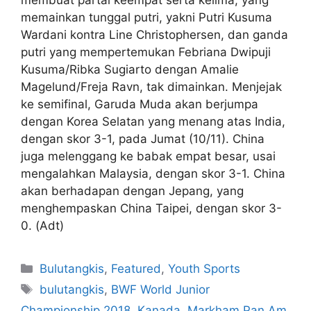
membuat partai keempat serta kelima, yang
memainkan tunggal putri, yakni Putri Kusuma
Wardani kontra Line Christophersen, dan ganda
putri yang mempertemukan Febriana Dwipuji
Kusuma/Ribka Sugiarto dengan Amalie
Magelund/Freja Ravn, tak dimainkan. Menjejak
ke semifinal, Garuda Muda akan berjumpa
dengan Korea Selatan yang menang atas India,
dengan skor 3-1, pada Jumat (10/11). China
juga melenggang ke babak empat besar, usai
mengalahkan Malaysia, dengan skor 3-1. China
akan berhadapan dengan Jepang, yang
menghempaskan China Taipei, dengan skor 3-
0. (Adt)
Bulutangkis
,
Featured
,
Youth Sports
bulutangkis
,
BWF World Junior
Championship 2018
,
Kanada
,
Markham Pan Am