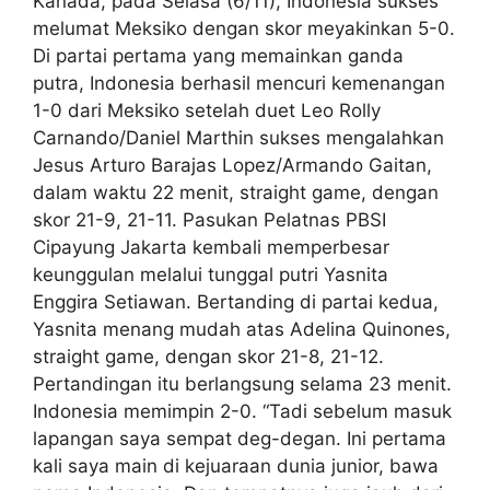
Kanada, pada Selasa (6/11), Indonesia sukses
melumat Meksiko dengan skor meyakinkan 5-0.
Di partai pertama yang memainkan ganda
putra, Indonesia berhasil mencuri kemenangan
1-0 dari Meksiko setelah duet Leo Rolly
Carnando/Daniel Marthin sukses mengalahkan
Jesus Arturo Barajas Lopez/Armando Gaitan,
dalam waktu 22 menit, straight game, dengan
skor 21-9, 21-11. Pasukan Pelatnas PBSI
Cipayung Jakarta kembali memperbesar
keunggulan melalui tunggal putri Yasnita
Enggira Setiawan. Bertanding di partai kedua,
Yasnita menang mudah atas Adelina Quinones,
straight game, dengan skor 21-8, 21-12.
Pertandingan itu berlangsung selama 23 menit.
Indonesia memimpin 2-0. “Tadi sebelum masuk
lapangan saya sempat deg-degan. Ini pertama
kali saya main di kejuaraan dunia junior, bawa