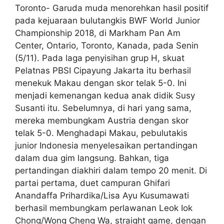
Toronto- Garuda muda menorehkan hasil positif
pada kejuaraan bulutangkis BWF World Junior
Championship 2018, di Markham Pan Am
Center, Ontario, Toronto, Kanada, pada Senin
(5/11). Pada laga penyisihan grup H, skuat
Pelatnas PBSI Cipayung Jakarta itu berhasil
menekuk Makau dengan skor telak 5-0. Ini
menjadi kemenangan kedua anak didik Susy
Susanti itu. Sebelumnya, di hari yang sama,
mereka membungkam Austria dengan skor
telak 5-0. Menghadapi Makau, pebulutakis
junior Indonesia menyelesaikan pertandingan
dalam dua gim langsung. Bahkan, tiga
pertandingan diakhiri dalam tempo 20 menit. Di
partai pertama, duet campuran Ghifari
Anandaffa Prihardika/Lisa Ayu Kusumawati
berhasil membungkam perlawanan Leok Iok
Chong/Wong Cheng Wa, straight game, dengan