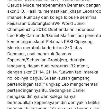
Garuda Muda membenamkan Denmark dengan
skor 3-0. Hasil itu memastikan Ikhsan Leonardo
Imanuel Rumbay dan kolega lolos ke semifinal
kejuaraan bulutangkis BWF World Junior
Championship 2018. Duet andalan Indonesia
Leo Rolly Carnando/Daniel Marthin jadi penentu
kemenangan skuat Pelatnas PBSI Cipayung.
Mereka merubah kedudukan 3-0 atas
Denmark, usai menekuk Rasmus
Espersen/Sebastian Gronbjerg, dua gim
langsung, dalam duel berdurasi 32 menit,
dengan skor 21-14, 21-14. “Lawan tadi mereka
no lob-nya bagus. Susah-susah gampang
pertandingan tadi,” ungkap Leo mengomentari
pertandingannya itu. Sedangkan Daniel
mengaku dirinya dan kolega hanya
bermodalkan kepercayaan diri dan yakin ketika
bermain di lapangan. “Karena main beregu, jadi