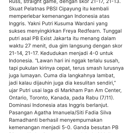
Russ, straight game, dengan skor 21-17, 21-13.
Skuat Pelatnas PBSI Cipayung itu kembali
memperlebar kemenangan Indonesia atas
Inggris. Yakni Putri Kusuma Wardani yang
sukses menyingkirkan Freya Redfearn. Tunggal
putri asal PB Exist Jakarta itu menang dalam
waktu 27 menit, dua gim langsung dengan skor
21-14, 21-17. Kedudukan menjadi 4-0 untuk
Indonesia. “Lawan hari ini nggak terlalu susah,
tapi pukulan kirinya cepat, terus smash lurusnya
juga lumayan. Cuma dia langkahnya lambat,
jadi kalau dijauhin juga dia kesulitan sendiri,”
ujar Putri usai laga di Markham Pan Am Center,
Ontario, Toronto, Kanada, pada Rabu (7/11).
Dominasi Indonesia atas Inggris berlanjut.
Pasangan Agatha Imanuela/Siti Fadia Silva
Ramadhanti berhasil menyempurnakan
kemenangan menjadi 5-0. Ganda besutan PB