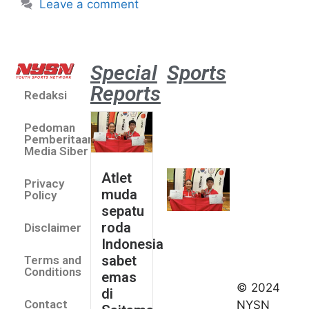
Leave a comment
Special
Sports
Reports
Redaksi
Atlet
muda
Pedoman
sepatu
Pemberitaan
roda
Media Siber
Indonesia
Atlet
Privacy
sabet
muda
Policy
emas di
sepatu
Saitama
roda
Disclaimer
Asia Cup
Indonesia
2026
sabet
Terms and
August 9,
Conditions
emas
2026
© 2024
di
Indonesia
Contact
NYSN