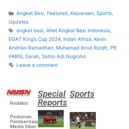
Angkat Besi
,
Featured
,
Kejuaraan
,
Sports
,
Updates
angkat besi
,
Atlet Angkat Besi Indonesia
,
EGAT King’s Cup 2024
,
Indah Afriza
,
Kevin
Andrian Ramadhan
,
Muhamad Ibnul Rizqih
,
PB
PABSI
,
Sarah
,
Satrio Adi Nugroho
Leave a comment
Special
Sports
Reports
Redaksi
Aston
Villa 3 -1
Pedoman
Indonesia
Pemberitaan
All Stars
Media Siber