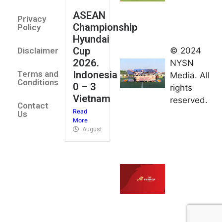
August 2,
ASEAN
2026
Privacy
Championship
Jateng
Policy
Hyundai
juara
Cup
© 2024
Disclaimer
umum
2026.
NYSN
Kejurnas
Indonesia
Terms and
Media. All
Panahan
Conditions
0 – 3
rights
Junior di
Vietnam
reserved.
Kudus
Contact
Read
August 1,
Us
More
2026
August 4, 2026
FIBA U18
Asia Cup
2026
tetapkan
jadwal da
pembagia
grup
August 1,