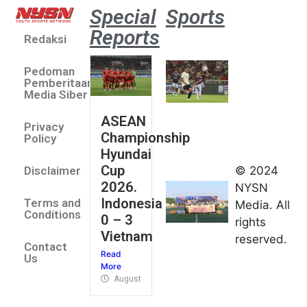
Special
Sports
Reports
Redaksi
Aston
Villa 3 -1
Pedoman
Indonesia
Pemberitaan
All Stars
Media Siber
August 2,
ASEAN
2026
Privacy
Championship
Jateng
Policy
Hyundai
juara
Cup
© 2024
Disclaimer
umum
2026.
NYSN
Kejurnas
Indonesia
Terms and
Media. All
Panahan
Conditions
0 – 3
rights
Junior di
Vietnam
reserved.
Kudus
Contact
Read
August 1,
Us
More
2026
August 4, 2026
FIBA U18
Asia Cup