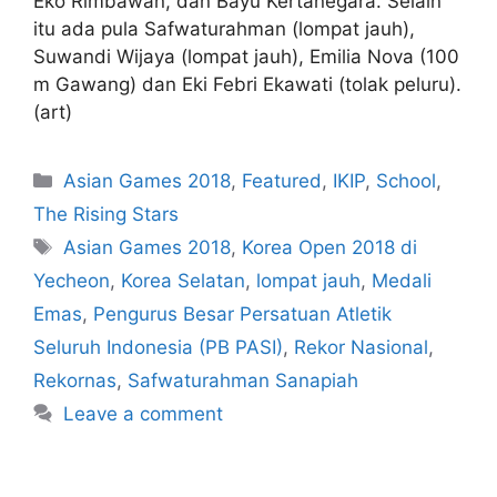
Eko Rimbawan, dan Bayu Kertanegara. Selain
itu ada pula Safwaturahman (lompat jauh),
Suwandi Wijaya (lompat jauh), Emilia Nova (100
m Gawang) dan Eki Febri Ekawati (tolak peluru).
(art)
Asian Games 2018
,
Featured
,
IKIP
,
School
,
The Rising Stars
Asian Games 2018
,
Korea Open 2018 di
Yecheon
,
Korea Selatan
,
lompat jauh
,
Medali
Emas
,
Pengurus Besar Persatuan Atletik
Seluruh Indonesia (PB PASI)
,
Rekor Nasional
,
Rekornas
,
Safwaturahman Sanapiah
Leave a comment