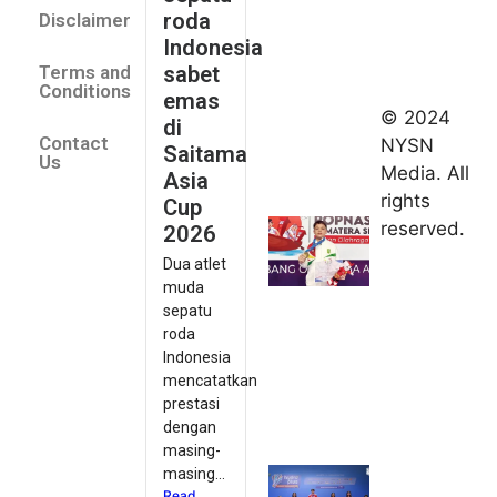
Saitama
roda
Disclaimer
Asia Cup
Indonesia
2026
sabet
Terms and
August 9,
Conditions
emas
2026
© 2024
di
Indonesia
Contact
NYSN
Saitama
kirim tiga
Us
Media. All
Asia
lifter
rights
Cup
muda ke
reserved.
2026
Kejuaraan
Dua atlet
Asia
muda
Junior
sepatu
2026
roda
August 9,
Indonesia
2026
mencatatkan
Hydroplus
prestasi
Sirnas A
dengan
Jakarta
masing-
masing...
2026: PB
Read