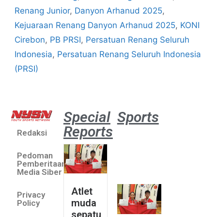
Renang Junior
,
Danyon Arhanud 2025
,
Kejuaraan Renang Danyon Arhanud 2025
,
KONI
Cirebon
,
PB PRSI
,
Persatuan Renang Seluruh
Indonesia
,
Persatuan Renang Seluruh Indonesia
(PRSI)
Special
Sports
Reports
Redaksi
Atlet
muda
Pedoman
sepatu
Pemberitaan
roda
Media Siber
Indonesia
Atlet
Privacy
sabet
muda
Policy
emas di
sepatu