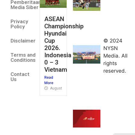
Pemberitaan
All Stars
Media Siber
August 2,
ASEAN
2026
Privacy
Championship
Jateng
Policy
Hyundai
juara
Cup
© 2024
Disclaimer
umum
2026.
NYSN
Kejurnas
Indonesia
Terms and
Media. All
Panahan
Conditions
0 – 3
rights
Junior di
Vietnam
reserved.
Kudus
Contact
Read
August 1,
Us
More
2026
August 4, 2026
FIBA U18
Asia Cup
2026
tetapkan
jadwal da
pembagia