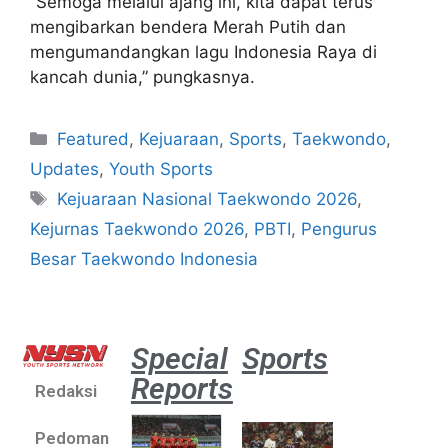
“Semoga melalui ajang ini, kita dapat terus
mengibarkan bendera Merah Putih dan
mengumandangkan lagu Indonesia Raya di
kancah dunia,” pungkasnya.
Featured
,
Kejuaraan
,
Sports
,
Taekwondo
,
Updates
,
Youth Sports
Kejuaraan Nasional Taekwondo 2026
,
Kejurnas Taekwondo 2026
,
PBTI
,
Pengurus
Besar Taekwondo Indonesia
Special
Sports
Reports
Redaksi
Aston
Villa 3 -1
Pedoman
Indonesia