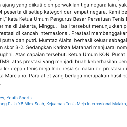
jang yang diikuti oleh perwakilan tiga negara lain, ya
 peserta di setiap kategori dari empat negara. Kami be
ini,” kata Ketua Umum Pengurus Besar Persatuan Tenis 
terima di Jakarta, Minggu. Hasil tersebut menunjukkan 
restasi di kancah internasional. Prestasi membanggakan
 putra dan putri. Mumtaz Alaitsi berhasil keluar sebaga
skor 3-2. Sedangkan Karinza Matahari menjuarai nomo
 Mughni. Atas capaian tersebut, Ketua Umum KONI Pus
MSI atas prestasi yang menjadi buah keberhasilan pembi
a ke depan tenis meja Indonesia semakin berprestasi di
ta Marciano. Para atlet yang berlaga merupakan hasil 
.
es
,
Youth Sports
ng Piala YB Allex Seah
,
Kejuaraan Tenis Meja Internasional Malaka