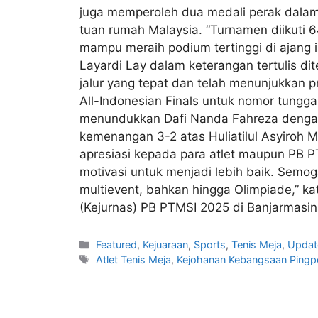
juga memperoleh dua medali perak dalam a
tuan rumah Malaysia. “Turnamen diikuti 64
mampu meraih podium tertinggi di ajang 
Layardi Lay dalam keterangan tertulis di
jalur yang tepat dan telah menunjukkan p
All-Indonesian Finals untuk nomor tunggal
menundukkan Dafi Nanda Fahreza dengan 
kemenangan 3-2 atas Huliatilul Asyiroh
apresiasi kepada para atlet maupun PB PT
motivasi untuk menjadi lebih baik. Semog
multievent, bahkan hingga Olimpiade,” ka
(Kejurnas) PB PTMSI 2025 di Banjarmasin
Featured
,
Kejuaraan
,
Sports
,
Tenis Meja
,
Updat
Atlet Tenis Meja
,
Kejohanan Kebangsaan Pingpo