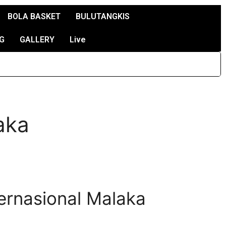
BOLA BASKET
BULUTANGKIS
G
GALLERY
Live
aka
ternasional Malaka