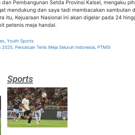
ian dan Pembangunan Setda Provinsi Kalsel, mengaku 
sangat mendukung dan saya tadi membacakan sambutan d
 itu, Kejuaraan Nasional ini akan digelar pada 24 h
t petenis meja handal.
es
,
Youth Sports
a 2025
,
Persatuan Tenis Meja Seluruh Indonesia
,
PTMSI
Sports
Aston
Villa 3 -1
Indonesia
All Stars
August 2,
2026
Jateng