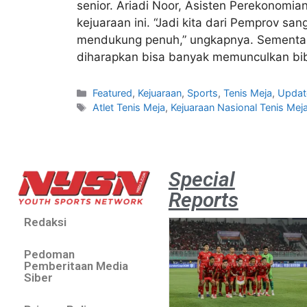
senior. Ariadi Noor, Asisten Perekonom
kejuaraan ini. “Jadi kita dari Pemprov 
mendukung penuh,” ungkapnya. Sementara
diharapkan bisa banyak memunculkan bibi
Featured
,
Kejuaraan
,
Sports
,
Tenis Meja
,
Updat
Atlet Tenis Meja
,
Kejuaraan Nasional Tenis Mej
Special
Reports
Redaksi
Pedoman
Pemberitaan Media
Siber