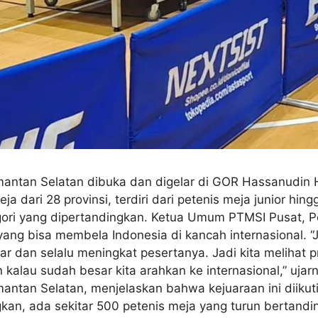
mantan Selatan dibuka dan digelar di GOR Hassanudin H
eja dari 28 provinsi, terdiri dari petenis meja junior hing
ri yang dipertandingkan. Ketua Umum PTMSI Pusat, Pet
ang bisa membela Indonesia di kancah internasional. “J
elar dan selalu meningkat pesertanya. Jadi kita melihat
alau sudah besar kita arahkan ke internasional,” ujarn
antan Selatan, menjelaskan bahwa kejuaraan ini diikut
kan, ada sekitar 500 petenis meja yang turun bertandin