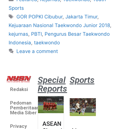
Sports
GOR POPKI Cibubur
,
Jakarta Timur
,
Kejuaraan Nasional Taekwondo Junior 2018
,
kejurnas
,
PBTI
,
Pengurus Besar Taekwondo
Indonesia
,
taekwondo
Leave a comment
Special
Sports
Reports
Redaksi
Aston
Villa 3 -1
Pedoman
Indonesia
Pemberitaan
All Stars
Media Siber
August 2,
ASEAN
2026
Privacy