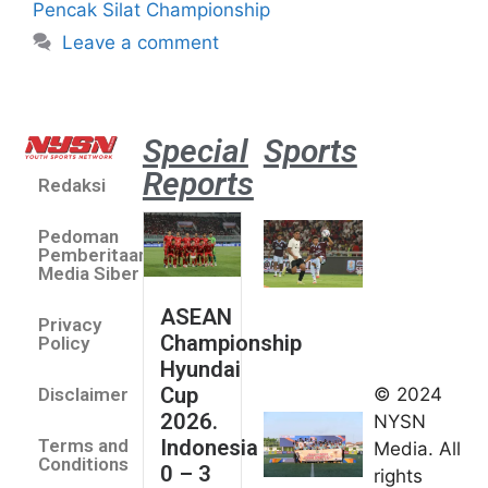
Pencak Silat Championship
Leave a comment
Special
Sports
Reports
Redaksi
Aston
Villa 3 -1
Pedoman
Indonesia
Pemberitaan
All Stars
Media Siber
August 2,
ASEAN
2026
Privacy
Championship
Jateng
Policy
Hyundai
juara
Cup
© 2024
Disclaimer
umum
2026.
NYSN
Kejurnas
Indonesia
Terms and
Media. All
Panahan
Conditions
0 – 3
rights
Junior di