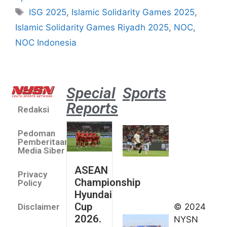
ISG 2025
,
Islamic Solidarity Games 2025
,
Islamic Solidarity Games Riyadh 2025
,
NOC
,
NOC Indonesia
Special
Sports
Reports
Redaksi
Aston
Villa 3 -1
Pedoman
Indonesia
Pemberitaan
All Stars
Media Siber
August 2,
ASEAN
2026
Privacy
Championship
Jateng
Policy
Hyundai
juara
Cup
© 2024
Disclaimer
umum
2026.
NYSN
Kejurnas