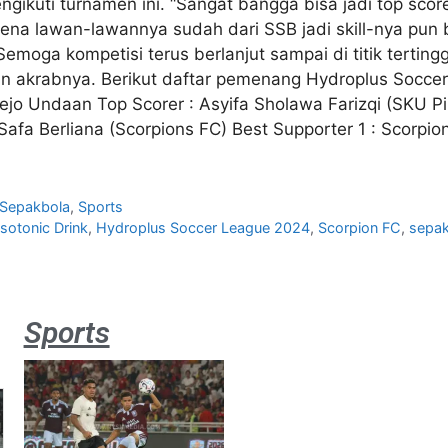
gikuti turnamen ini. “Sangat bangga bisa jadi top scor
na lawan-lawannya sudah dari SSB jadi skill-nya pun 
Semoga kompetisi terus berlanjut sampai di titik tertin
an akrabnya. Berikut daftar pemenang Hydroplus Soccer
irejo Undaan Top Scorer : Asyifa Sholawa Farizqi (SKU Pi
 Safa Berliana (Scorpions FC) Best Supporter 1 : Scorpi
Sepakbola
,
Sports
sotonic Drink
,
Hydroplus Soccer League 2024
,
Scorpion FC
,
sepak
Sports
Aston
Villa 3 -1
Indonesia
All Stars