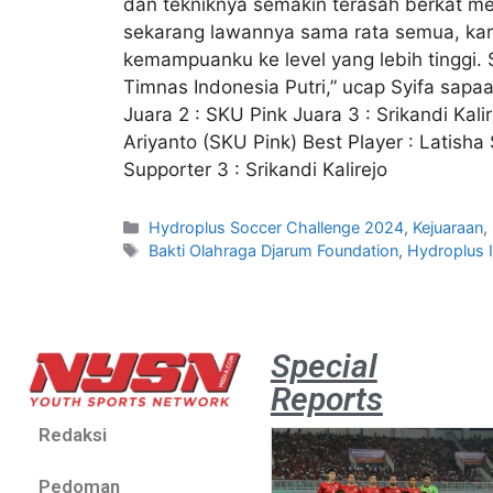
dan tekniknya semakin terasah berkat men
sekarang lawannya sama rata semua, kare
kemampuanku ke level yang lebih tinggi. 
Timnas Indonesia Putri,” ucap Syifa sapa
Juara 2 : SKU Pink Juara 3 : Srikandi Kal
Ariyanto (SKU Pink) Best Player : Latisha
Supporter 3 : Srikandi Kalirejo
Hydroplus Soccer Challenge 2024
,
Kejuaraan
,
Bakti Olahraga Djarum Foundation
,
Hydroplus I
Special
Reports
Redaksi
Pedoman