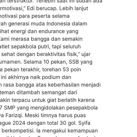
n terstruktur. Terlebih saat ini sudah ada
motivasi,” Edi berucap. Lebih lanjut
tivasi para peserta selama
prah generasi muda Indonesia dalam
ihat energi dan endurance yang
. Kami merasa bangga dan semakin
et sepakbola putri, tapi seluruh
ehat dengan beraktivitas fisik,” ujar
 turnamen. Selama 10 pekan, SSB yang
 pekan terakhir, torehan 53 poin
 ini akhirnya naik podium dan
n rasa bangga atas keberhasilan menjadi
n-teman ditambah semangat dari
kin terpacu untuk giat berlatih karena
as 7 SMP yang mengidolakan pesepakbola
a Farizqi. Meski timnya harus puas
ague 2024 dengan total 30 gol. Syifa
an berkompetisi. Ia mengakui kemampuan