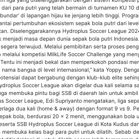
am liga yang diselenggarakan dengan sistem kompetisi 
 dari para putri yang telah bermain di turnamen KU 10 
ndar’ di lapangan hijau ke jenjang lebih tinggi. Progr
tai pertumbuhan ekosistem sepak bola putri dari level 
n. Diselenggarakannya Hydroplus Soccer League 2024 ta
 menjadi masa depan dunia sepak bola putri Indonesia.
 segera terwujud. Melalui pembibitan serta proses pen
ya melalui kompetisi MilkLife Soccer Challenge yang m
a. Tentu ini menjadi bekal dan memperkokoh pondasi m
ama bangsa di level internasional,” kata Yoppy. Denga
otensial dapat bergabung dengan klub-klub elite sehingg
 Hydroplus Soccer League akan digelar dua kali selama
juga membuka pintu bagi SSB di daerah lain untuk ambi
 Soccer League, Edi Supriyanto mengatakan, liga sepak
erlaga dua kali (home & away) dengan format 9 vs 9. 
epak bola, berdurasi 20 x 2 menit, menggunakan bola 
eserta SSB Hydroplus Soccer League di Kota Kudus da
a membuka kelas bagi para putri untuk dilatih. Sebab de