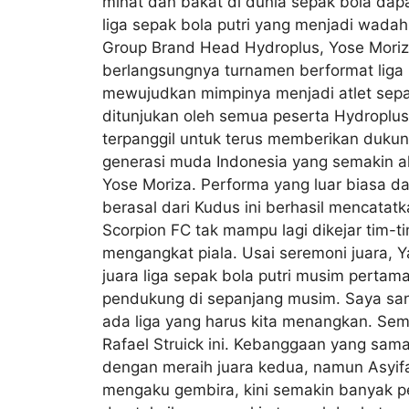
minat dan bakat di dunia sepak bola dapat 
liga sepak bola putri yang menjadi wadah 
Group Brand Head Hydroplus, Yose Moriz
berlangsungnya turnamen berformat liga
mewujudkan mimpinya menjadi atlet sepak
ditunjukan oleh semua peserta Hydroplus
terpanggil untuk terus memberikan dukung
generasi muda Indonesia yang semakin akti
Yose Moriza. Performa yang luar biasa d
berasal dari Kudus ini berhasil mencatat
Scorpion FC tak mampu lagi dikejar tim-ti
mengangkat piala. Usai seremoni juara, 
juara liga sepak bola putri musim perta
pendukung di sepanjang musim. Saya sanga
ada liga yang harus kita menangkan. Sem
Rafael Struick ini. Kebanggaan yang sam
dengan meraih juara kedua, namun Asyifa
mengaku gembira, kini semakin banyak p