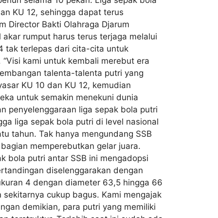
penuh selama 10 pekan. Liga sepak bola
dan KU 12, sehingga dapat terus
am Director Bakti Olahraga Djarum
akar rumput harus terus terjaga melalui
k terlepas dari cita-cita untuk
 “Visi kami untuk kembali merebut era
gembangan talenta-talenta putri yang
enyasar KU 10 dan KU 12, kemudian
ereka untuk semakin menekuni dunia
n penyelenggaraan liga sepak bola putri
a liga sepak bola putri di level nasional
 satu tahun. Tak hanya mengundang SSB
l bagian memperebutkan gelar juara.
 bola putri antar SSB ini mengadopsi
Pertandingan diselenggarakan dengan
ukuran 4 dengan diameter 63,5 hingga 66
n sekitarnya cukup bagus. Kami mengajak
ngan demikian, para putri yang memiliki