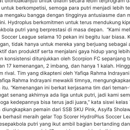
ditindaklanjuti untuk dilatih secara lebih terprogram da
untuk berkompetisi, semoga para putri menjadi lebih ter
a mengaku bangga dengan tingginya antusiasme dan mo
 ini. Hydroplus berkomitmen untuk terus mendukung ki
bola putri yang berprestasi di masa depan. “Kami mel
 Soccer League selama 10 pekan ini begitu luar biasa
an, tidak hanya untuk mereka yang berjuang sebagai atl
f dan produktif serta menjalani gaya hidup yang lebih s
an konsistensi ditunjukkan oleh Scorpion FC sepanjang
kan 17 kemenangan, 2 imbang, dan hanya 1 kalah. Hingga
m rival. Tim yang dikapteni oleh Yafiqa Rahma Indrayani
Yafiqa Rahma Indrayani mewakili timnya, mengungkapka
ma itu. “Kemenangan ini berkat kerjasama tim dari tema
t senang akhirnya ada liga untuk putri, jadi kami sema
oga kedepannya bisa terus jadi juara,” kata siswi kel
a diungkapkan pemain dari SSB SKU Pink, Asyifa Sholaw
 berhasil meraih gelar Top Scorer HydroPlus Soccer Le
esepakbola putri yang ikut ambil bagian bertanding d