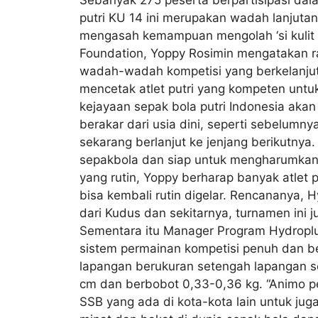
Sebanyak 275 peserta berpartisipasi dal
putri KU 14 ini merupakan wadah lanjutan
mengasah kemampuan mengolah ‘si kulit bu
Foundation, Yoppy Rosimin mengatakan ran
wadah-wadah kompetisi yang berkelanjuta
mencetak atlet putri yang kompeten untuk
kejayaan sepak bola putri Indonesia akan
berakar dari usia dini, seperti sebelumn
sekarang berlanjut ke jenjang berikutny
sepakbola dan siap untuk mengharumkan n
yang rutin, Yoppy berharap banyak atlet p
bisa kembali rutin digelar. Rencananya,
dari Kudus dan sekitarnya, turnamen ini 
Sementara itu Manager Program Hydroplus
sistem permainan kompetisi penuh dan b
lapangan berukuran setengah lapangan s
cm dan berbobot 0,33-0,36 kg. “Animo p
SSB yang ada di kota-kota lain untuk jug