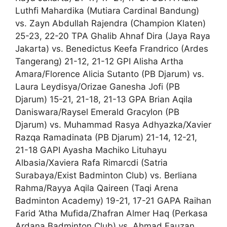
Luthfi Mahardika (Mutiara Cardinal Bandung)
vs. Zayn Abdullah Rajendra (Champion Klaten)
25-23, 22-20 TPA Ghalib Ahnaf Dira (Jaya Raya
Jakarta) vs. Benedictus Keefa Frandrico (Ardes
Tangerang) 21-12, 21-12 GPI Alisha Artha
Amara/Florence Alicia Sutanto (PB Djarum) vs.
Laura Leydisya/Orizae Ganesha Jofi (PB
Djarum) 15-21, 21-18, 21-13 GPA Brian Aqila
Daniswara/Raysel Emerald Gracylon (PB
Djarum) vs. Muhammad Rasya Adhyazka/Xavier
Razqa Ramadinata (PB Djarum) 21-14, 12-21,
21-18 GAPI Ayasha Machiko Lituhayu
Albasia/Xaviera Rafa Rimarcdi (Satria
Surabaya/Exist Badminton Club) vs. Berliana
Rahma/Rayya Aqila Qaireen (Taqi Arena
Badminton Academy) 19-21, 17-21 GAPA Raihan
Farid ‘Atha Mufida/Zhafran Almer Haq (Perkasa
Ardana Badminton Club) vs. Ahmad Fauzan