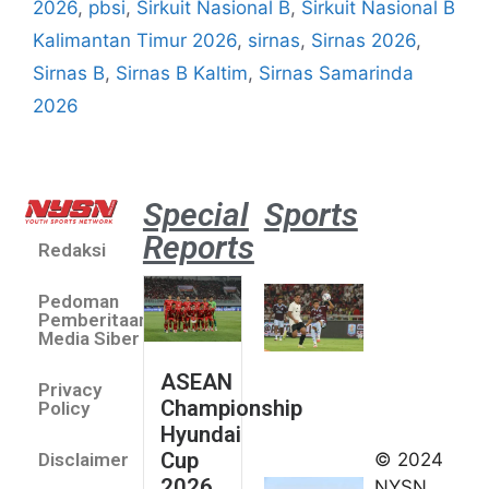
2026
,
pbsi
,
Sirkuit Nasional B
,
Sirkuit Nasional B
Kalimantan Timur 2026
,
sirnas
,
Sirnas 2026
,
Sirnas B
,
Sirnas B Kaltim
,
Sirnas Samarinda
2026
Special
Sports
Reports
Redaksi
Aston
Villa 3 -1
Pedoman
Indonesia
Pemberitaan
All Stars
Media Siber
August 2,
ASEAN
2026
Privacy
Championship
Jateng
Policy
Hyundai
juara
Cup
© 2024
Disclaimer
umum
2026.
NYSN
Kejurnas