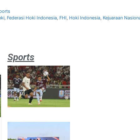
ports
ki
,
Federasi Hoki Indonesia
,
FHI
,
Hoki Indonesia
,
Kejuaraan Nasion
Sports
Aston
Villa 3 -1
Indonesia
All Stars
August 2,
2026
Jateng
juara
umum
Kejurnas