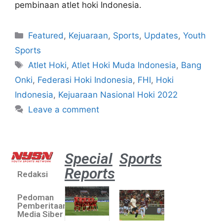
pembinaan atlet hoki Indonesia.
Featured
,
Kejuaraan
,
Sports
,
Updates
,
Youth
Sports
Atlet Hoki
,
Atlet Hoki Muda Indonesia
,
Bang
Onki
,
Federasi Hoki Indonesia
,
FHI
,
Hoki
Indonesia
,
Kejuaraan Nasional Hoki 2022
Leave a comment
Special
Sports
Reports
Redaksi
Aston
Villa 3 -1
Pedoman
Indonesia
Pemberitaan
All Stars
Media Siber