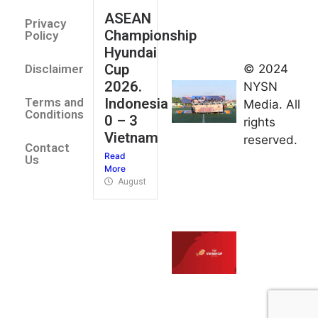
August 2,
ASEAN
2026
Privacy
Championship
Jateng
Policy
Hyundai
juara
Cup
© 2024
Disclaimer
umum
2026.
NYSN
Kejurnas
Indonesia
Terms and
Media. All
Panahan
Conditions
0 – 3
rights
Junior di
Vietnam
reserved.
Kudus
Contact
Read
August 1,
Us
More
2026
August 4, 2026
FIBA U18
Asia Cup
2026
tetapkan
jadwal da
pembagia
grup
August 1,