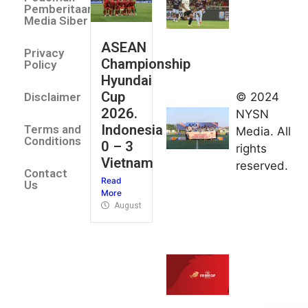
Indonesia
Pemberitaan
All Stars
Media Siber
August 2,
ASEAN
2026
Privacy
Championship
Jateng
Policy
Hyundai
juara
Cup
© 2024
Disclaimer
umum
2026.
NYSN
Kejurnas
Indonesia
Terms and
Media. All
Panahan
Conditions
0 – 3
rights
Junior di
Vietnam
reserved.
Kudus
Contact
Read
August 1,
Us
More
2026
August 4, 2026
FIBA U18
Asia Cup
2026
tetapkan
jadwal da
pembagia