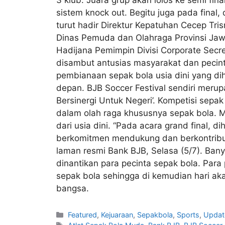
sistem knock out. Begitu juga pada final,
turut hadir Direktur Kepatuhan Cecep Tr
Dinas Pemuda dan Olahraga Provinsi Ja
Hadijana Pemimpin Divisi Corporate Secr
disambut antusias masyarakat dan pecin
pembianaan sepak bola usia dini yang di
depan. BJB Soccer Festival sendiri meru
Bersinergi Untuk Negeri’. Kompetisi sep
dalam olah raga khususnya sepak bola. 
dari usia dini. “Pada acara grand final, 
berkomitmen mendukung dan berkontribusi 
laman resmi Bank BJB, Selasa (5/7). Bany
dinantikan para pecinta sepak bola. Par
sepak bola sehingga di kemudian hari aka
bangsa.
Featured
,
Kejuaraan
,
Sepakbola
,
Sports
,
Updat