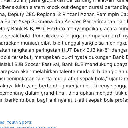
 diberlakukan sistem knock out dengan durasi pertanding
isna, Deputy CEO Regional 2 Rinzani Azhar, Pemimpin C
wa Barat Asep Sukmana dan Asisten Pemerintahan dan 
etary Bank BJB, Widi Hartoto menyampaikan, acara punc
ta sepak bola. Puncak acara ini juga merupakan bukti
harapkan munjadi bibit-bibit unggul yang bisa meningk
pakan rangkaian peringatan HUT Bank BJB ke-61 dengan t
ak bola tersebut, merupakan bukti nyata dukungan Bank 
Melalui BJB Soccer Festival, Bank BJB mendukung upay
diharapkan akan melahirkan talenta muda di bidang olah 
peningkatan talenta muda atlet sepak bola,” ujar Direk
aknya klub yang bertanding menjadi bukti penyelenggar
a pemenang dalam grand final, diharapkan menjadi titik
n berkontribusi bagi lahirnya atlit-atlit sepak bola p
es
,
Youth Sports