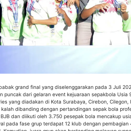
babak grand final yang diselenggarakan pada 3 Juli 20
an puncak dari gelaran event kejuaraan sepakbola Usi
eries yang diadakan di Kota Surabaya, Cirebon, Cilegon
kalah dibanding dengan pertandingan sepak bola profesi
 BJB dan diikuti oleh 3.750 pesepak bola mencakup usia
al pada fase grup terdapat 12 klub dengan pembagian 4
nal. Kemudian, juara grup akan bertanding melawan runne