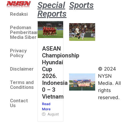
Special
Sports
Reports
Redaksi
Aston
Villa 3 -1
Pedoman
Indonesia
Pemberitaan
All Stars
Media Siber
August 2,
ASEAN
2026
Privacy
Championship
Jateng
Policy
Hyundai
juara
Cup
© 2024
Disclaimer
umum
2026.
NYSN
Kejurnas
Indonesia
Terms and
Media. All
Panahan
Conditions
0 – 3
rights
Junior di
Vietnam
reserved.
Kudus
Contact
Read
August 1,
Us
More
2026
August 4, 2026
FIBA U18
Asia Cup