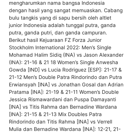
mengharumkan nama bangsa Indonesia
dengan hasil yang sangat memuaskan. Cabang
bulu tangkis yang di sapu bersih oleh altlet
junior Indonesia adalah tunggal putra, ganda
putra, ganda putri, dan ganda campuran.
Berikut hasil Kejuaraan FZ Forza Junior
Stockholm International 2022: Men’s Single
Mohamad Halim Sidiq (INA) vs Jason Alexander
(INA): 21-16 & 21 18 Women’s Single Anwesha
Gowda [IND] vs Lucia Rodriguez [ESP]: 21-17 &
21-12 Men’s Double Patra Rindorindo dan Putra
Erwiansyah [INA] vs Jonathan Gosal dan Adrian
Pratama [INA]: 21-19 & 21-11 Women’s Double
Jessica Rismawardani dan Puspa Damayanti
[INA] vs Titis Rahma dan Bernadine Wardana
[INA]: 21-15 & 21-13 Mix Doubles Patra
Rindorindo dan Titis Rahma [INA] vs Verrell
Mulia dan Bernadine Wardana [INA]: 12-21, 21-