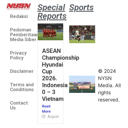
Special
Sports
Reports
Redaksi
Aston
Villa 3 -1
Pedoman
Indonesia
Pemberitaan
All Stars
Media Siber
August 2,
ASEAN
2026
Privacy
Championship
Jateng
Policy
Hyundai
juara
Cup
© 2024
Disclaimer
umum
2026.
NYSN
Kejurnas
Indonesia
Terms and
Media. All
Panahan
Conditions
0 – 3
rights
Junior di
Vietnam
reserved.
Kudus
Contact
Read
August 1,
Us
More
2026
August 4, 2026
FIBA U18
Asia Cup