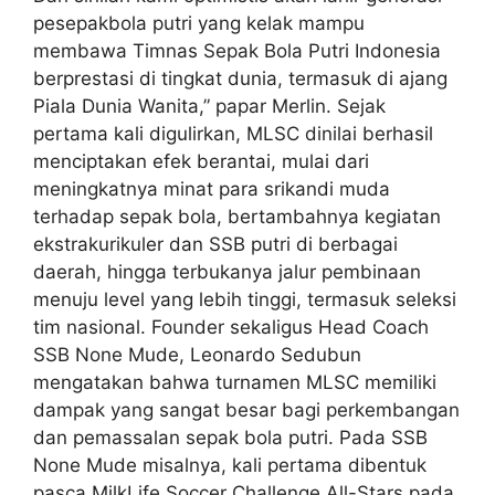
pesepakbola putri yang kelak mampu
membawa Timnas Sepak Bola Putri Indonesia
berprestasi di tingkat dunia, termasuk di ajang
Piala Dunia Wanita,” papar Merlin. Sejak
pertama kali digulirkan, MLSC dinilai berhasil
menciptakan efek berantai, mulai dari
meningkatnya minat para srikandi muda
terhadap sepak bola, bertambahnya kegiatan
ekstrakurikuler dan SSB putri di berbagai
daerah, hingga terbukanya jalur pembinaan
menuju level yang lebih tinggi, termasuk seleksi
tim nasional. Founder sekaligus Head Coach
SSB None Mude, Leonardo Sedubun
mengatakan bahwa turnamen MLSC memiliki
dampak yang sangat besar bagi perkembangan
dan pemassalan sepak bola putri. Pada SSB
None Mude misalnya, kali pertama dibentuk
pasca MilkLife Soccer Challenge All-Stars pada