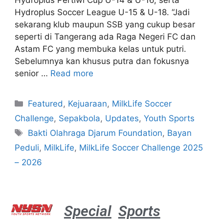
Hydroplus Pertiwi Cup U-14 & U-16, serta
Hydroplus Soccer League U-15 & U-18. “Jadi
sekarang klub maupun SSB yang cukup besar
seperti di Tangerang ada Raga Negeri FC dan
Astam FC yang membuka kelas untuk putri.
Sebelumnya kan khusus putra dan fokusnya
senior …
Read more
Featured
,
Kejuaraan
,
MilkLife Soccer
Challenge
,
Sepakbola
,
Updates
,
Youth Sports
Bakti Olahraga Djarum Foundation
,
Bayan
Peduli
,
MilkLife
,
MilkLife Soccer Challenge 2025
– 2026
Special
Sports