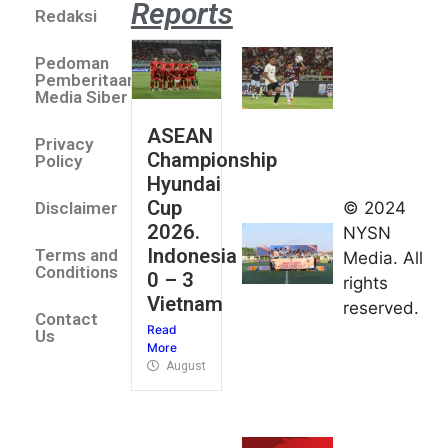
Reports
Redaksi
Aston
Villa 3 -1
Pedoman
Indonesia
Pemberitaan
All Stars
Media Siber
August 2,
ASEAN
2026
Privacy
Championship
Jateng
Policy
Hyundai
juara
Cup
© 2024
Disclaimer
umum
2026.
NYSN
Kejurnas
Indonesia
Terms and
Media. All
Panahan
Conditions
0 – 3
rights
Junior di
Vietnam
reserved.
Kudus
Contact
Read
August 1,
Us
More
2026
August 4, 2026
FIBA U18
Asia Cup
2026
tetapkan