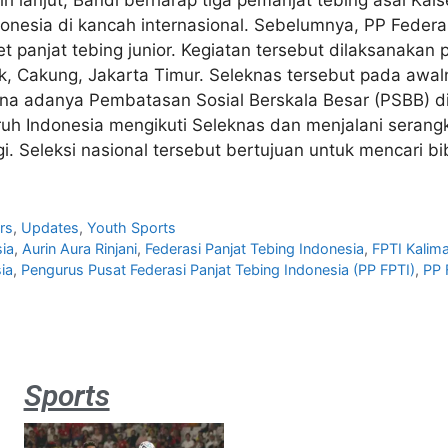
esia di kancah internasional. Sebelumnya, PP Federasi
let panjat tebing junior. Kegiatan tersebut dilaksanaka
ark, Cakung, Jakarta Timur. Seleknas tersebut pada awa
na adanya Pembatasan Sosial Berskala Besar (PSBB) di
uruh Indonesia mengikuti Seleknas dan menjalani serang
gi. Seleksi nasional tersebut bertujuan untuk mencari
rs
,
Updates
,
Youth Sports
sia
,
Aurin Aura Rinjani
,
Federasi Panjat Tebing Indonesia
,
FPTI Kalim
ia
,
Pengurus Pusat Federasi Panjat Tebing Indonesia (PP FPTI)
,
PP 
Sports
Aston