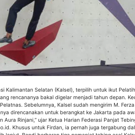
nsi Kalimantan Selatan (Kalsel), terpilih untuk ikut Pela
ang rencananya bakal digelar menjadi tahun depan. Ked
 Pelatnas. Sebelumnya, Kalsel sudah mengirim M. Ferz
ainnya direncanakan untuk berangkat ke Jakarta pada aw
in Aura Rinjani,” ujar Ketua Harian Federasi Panjat Tebin
.co.id. Khusus untuk Firdan, ia pernah juga tergabung d
h lanjut, Bandi berharap tiga pemanjat tebing asal Kals