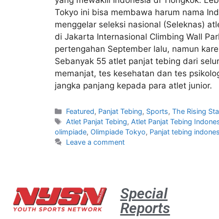
Tokyo ini bisa membawa harum nama Indon
menggelar seleksi nasional (Seleknas) at
di Jakarta Internasional Climbing Wall P
pertengahan September lalu, namun kare
Sebanyak 55 atlet panjat tebing dari sel
memanjat, tes kesehatan dan tes psikolo
jangka panjang kepada para atlet junior.
Featured
,
Panjat Tebing
,
Sports
,
The Rising Sta
Atlet Panjat Tebing
,
Atlet Panjat Tebing Indone
olimpiade
,
Olimpiade Tokyo
,
Panjat tebing indones
Leave a comment
Special
Reports