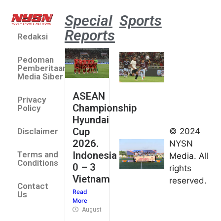
Special
Sports
Reports
Redaksi
Aston
Villa 3 -1
Pedoman
Indonesia
Pemberitaan
All Stars
Media Siber
August 2,
ASEAN
2026
Privacy
Championship
Jateng
Policy
Hyundai
juara
Cup
© 2024
Disclaimer
umum
2026.
NYSN
Kejurnas
Indonesia
Terms and
Media. All
Panahan
Conditions
0 – 3
rights
Junior di
Vietnam
reserved.
Kudus
Contact
Read
August 1,
Us
More
2026
August 4, 2026
FIBA U18