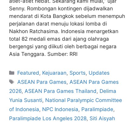
atlet-atlet hebat. Sekarang kami mulai,” ujar
Senny. Rombongan kontingen dijadwalkan
mendarat di Kota Bangkok sebelum menempuh
perjalanan darat menuju lokasi lomba di
Nakhon Ratchasima. Indonesia menargetkan
total 82 medali emas dari ajang olahraga
bergengsi yang diikuti oleh berbagai negara
Asia Tenggara. Sumber: RRI
Featured
,
Kejuaraan
,
Sports
,
Updates
ASEAN Para Games
,
ASEAN Para Games
2026
,
ASEAN Para Games Thailand
,
Delima
Yunia Susanti
,
National Paralympic Committee
of Indonesia
,
NPC Indonesia
,
Paralimpiade
,
Paralimpiade Los Angeles 2028
,
Siti Aisyah