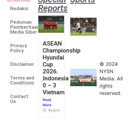
Reports
Redaksi
Aston
Villa 3 -1
Pedoman
Indonesia
Pemberitaan
All Stars
Media Siber
August 2,
ASEAN
2026
Privacy
Championship
Jateng
Policy
Hyundai
juara
Cup
© 2024
Disclaimer
umum
2026.
NYSN
Kejurnas
Indonesia
Terms and
Media. All
Panahan
Conditions
0 – 3
rights
Junior di
Vietnam
reserved.
Kudus
Contact
Read
August 1,
Us
More
2026
August 4, 2026
FIBA U18
Asia Cup
2026