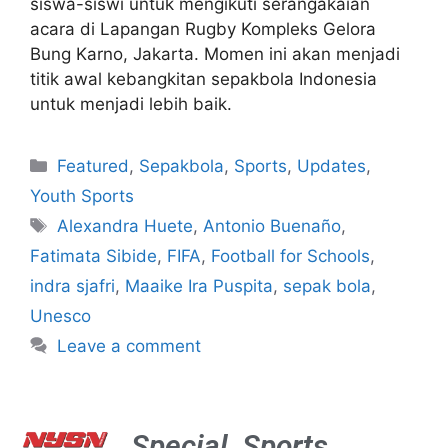
siswa-siswi untuk mengikuti serangakaian
acara di Lapangan Rugby Kompleks Gelora
Bung Karno, Jakarta. Momen ini akan menjadi
titik awal kebangkitan sepakbola Indonesia
untuk menjadi lebih baik.
Featured
,
Sepakbola
,
Sports
,
Updates
,
Youth Sports
Alexandra Huete
,
Antonio Buenaño
,
Fatimata Sibide
,
FIFA
,
Football for Schools
,
indra sjafri
,
Maaike Ira Puspita
,
sepak bola
,
Unesco
Leave a comment
Special
Sports