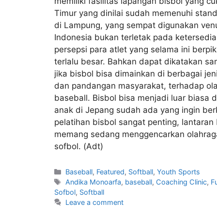
memiliki fasilitas lapangan bisbol yang 
Timur yang dinilai sudah memenuhi stan
di Lampung, yang sempat digunakan venue
Indonesia bukan terletak pada ketersedi
persepsi para atlet yang selama ini berp
terlalu besar. Bahkan dapat dikatakan 
jika bisbol bisa dimainkan di berbagai je
dan pandangan masyarakat, terhadap olah
baseball. Bisbol bisa menjadi luar biasa
anak di Jepang sudah ada yang ingin ber
pelatihan bisbol sangat penting, lantara
memang sedang menggencarkan olahraga bi
sofbol. (Adt)
Baseball
,
Featured
,
Softball
,
Youth Sports
Andika Monoarfa
,
baseball
,
Coaching Clinic
,
F
Sofbol
,
Softball
Leave a comment