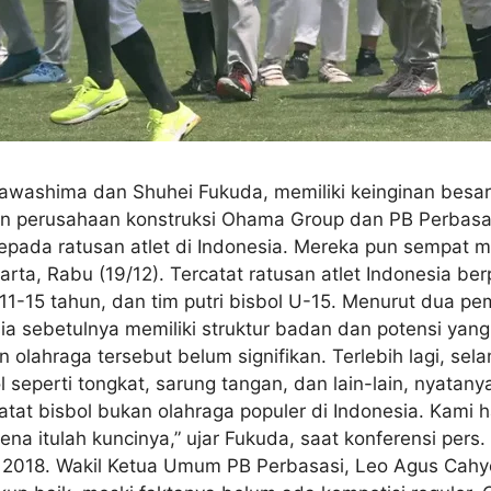
 Kawashima dan Shuhei Fukuda, memiliki keinginan bes
tuan perusahaan konstruksi Ohama Group dan PB Perba
pada ratusan atlet di Indonesia. Mereka pun sempat m
rta, Rabu (19/12). Tercatat ratusan atlet Indonesia ber
ni 11-15 tahun, dan tim putri bisbol U-15. Menurut dua
ia sebetulnya memiliki struktur badan dan potensi ya
lahraga tersebut belum signifikan. Terlebih lagi, sel
l seperti tongkat, sarung tangan, dan lain-lain, nyatan
catat bisbol bukan olahraga populer di Indonesia. Kami 
ena itulah kuncinya,” ujar Fukuda, saat konferensi pe
es 2018. Wakil Ketua Umum PB Perbasasi, Leo Agus Cah