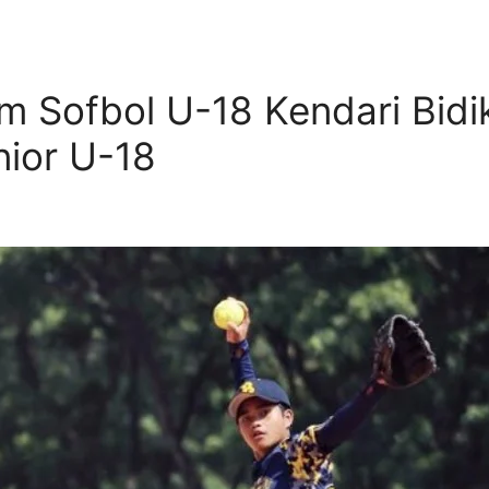
im Sofbol U-18 Kendari Bid
nior U-18