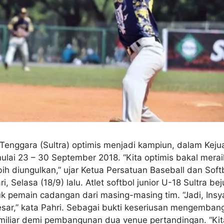
Tenggara (Sultra) optimis menjadi kampiun, dalam Kejua
ulai 23 – 30 September 2018. “Kita optimis bakal merai
ih diungulkan,” ujar Ketua Persatuan Baseball dan Softb
 Selasa (18/9) lalu. Atlet softbol junior U-18 Sultra be
k pemain cadangan dari masing-masing tim. “Jadi, Insyaal
esar,” kata Pahri. Sebagai bukti keseriusan mengembangk
miliar demi pembangunan dua venue pertandingan. “Ki