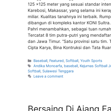
125 x125 meter yang sesuai standar intena
Karebosi, Makassar, yang selama ini kera
miliar. Kualitas tanahnya ini terbaik. R
dibangun di kompleks kantor KONI Sultra. 
Pahri menambahkan, sebagai tuan rumah dal
Tercatat 8 tim putra-putri yang mendafta
dan Jawa Timur. “Satu provinsi satu tim.
Cipta Karya, Bina Kontruksi dan Tata Ruang
Baseball
,
Featured
,
Softball
,
Youth Sports
Andika Monoarfa
,
baseball
,
Kejurnas Softball 
Softball
,
Sulawesi Tenggara
Leave a comment
Bersaing Di Ajang E