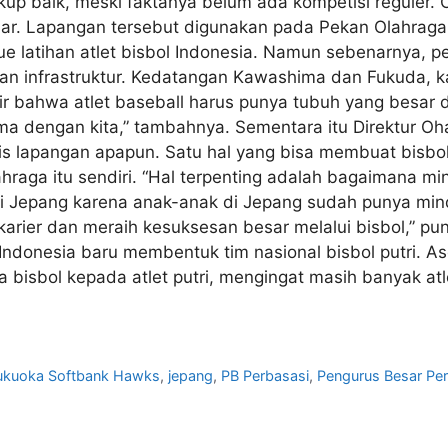
cukup baik, meski faktanya belum ada kompetisi reguler.
dar. Lapangan tersebut digunakan pada Pekan Olahraga
 latihan atlet bisbol Indonesia. Namun sebenarnya, per
aan infrastruktur. Kedatangan Kawashima dan Fukuda, 
ikir bahwa atlet baseball harus punya tubuh yang besar
sama dengan kita,” tambahnya. Sementara itu Direktur
nis lapangan apapun. Satu hal yang bisa membuat bisbol 
raga itu sendiri. “Hal terpenting adalah bagaimana m
 di Jepang karena anak-anak di Jepang sudah punya mind
karier dan meraih kesuksesan besar melalui bisbol,” p
n Indonesia baru membentuk tim nasional bisbol putri. A
sbol kepada atlet putri, mengingat masih banyak atlet
ukuoka Softbank Hawks
,
jepang
,
PB Perbasasi
,
Pengurus Besar Per