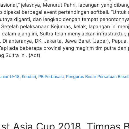
sional,” jelasnya, Menurut Pahri, lapangan yang dibangu
p dipakai berbagai event pertandingan softball. “Untuk 
umputnya diganti, dan lengkap dengan tempat penontonny
Setelah pelaksanaan Kejurnas, kelak, lapangan ini menja
am ajang ini, Sultra telah menyiapkan infrastruktur, pe
r. Di antaranya, DKI Jakarta, Jawa Barat (Jabar), Papu
 Tapi ada beberapa provinsi yang megirim tim putra dan 
 Sultra ini. (Adt)
Junior U-18
,
Kendari
,
PB Perbasasi
,
Pengurus Besar Persatuan Baseba
ast Asia Cup 2018, Timnas B