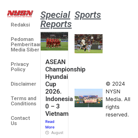
Special
Sports
Reports
Redaksi
Aston
Villa 3 -1
Pedoman
Indonesia
Pemberitaan
All Stars
Media Siber
August 2,
ASEAN
2026
Privacy
Championship
Jateng
Policy
Hyundai
juara
Cup
© 2024
Disclaimer
umum
2026.
NYSN
Kejurnas
Indonesia
Terms and
Media. All
Panahan
Conditions
0 – 3
rights
Junior di
Vietnam
reserved.
Kudus
Contact
Read
August 1,
Us
More
2026
August 4, 2026
FIBA U18