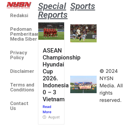
Special
Sports
Reports
Redaksi
Aston
Villa 3 -1
Pedoman
Indonesia
Pemberitaan
All Stars
Media Siber
August 2,
ASEAN
2026
Privacy
Championship
Jateng
Policy
Hyundai
juara
Cup
© 2024
Disclaimer
umum
2026.
NYSN
Kejurnas
Indonesia
Terms and
Media. All
Panahan
Conditions
0 – 3
rights
Junior di
Vietnam
reserved.
Kudus
Contact
Read
August 1,
Us
More
2026
August 4, 2026
FIBA U18
Asia Cup