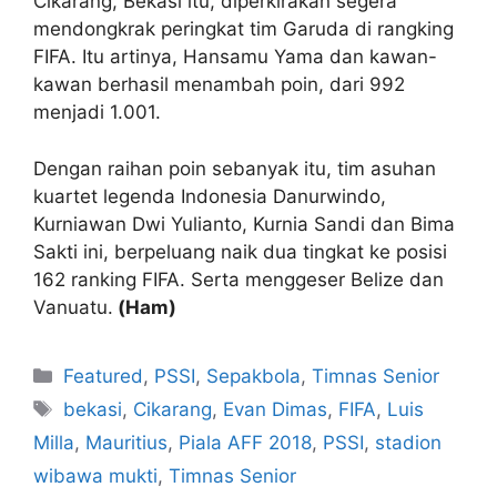
Cikarang, Bekasi itu, diperkirakan segera
mendongkrak peringkat tim Garuda di rangking
FIFA. Itu artinya, Hansamu Yama dan kawan-
kawan berhasil menambah poin, dari 992
menjadi 1.001.
Dengan raihan poin sebanyak itu, tim asuhan
kuartet legenda Indonesia Danurwindo,
Kurniawan Dwi Yulianto, Kurnia Sandi dan Bima
Sakti ini, berpeluang naik dua tingkat ke posisi
162 ranking FIFA. Serta menggeser Belize dan
Vanuatu.
(Ham)
Featured
,
PSSI
,
Sepakbola
,
Timnas Senior
bekasi
,
Cikarang
,
Evan Dimas
,
FIFA
,
Luis
Milla
,
Mauritius
,
Piala AFF 2018
,
PSSI
,
stadion
wibawa mukti
,
Timnas Senior