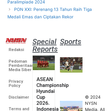
Paralimpiade 2024
PON XXI: Perenang 13 Tahun Raih Tiga
Medali Emas dan Ciptakan Rekor
Special
Sports
Reports
Redaksi
Aston
Villa 3 -1
Pedoman
Indonesia
Pemberitaan
All Stars
Media Siber
August 2,
ASEAN
2026
Privacy
Championship
Jateng
Policy
Hyundai
juara
Cup
© 2024
Disclaimer
umum
2026.
NYSN
Kejurnas
Indonesia
Terms and
Media. All
Panahan