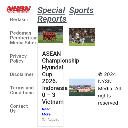
Special
Sports
Reports
Redaksi
Aston
Villa 3 -1
Pedoman
Indonesia
Pemberitaan
All Stars
Media Siber
August 2,
ASEAN
2026
Privacy
Championship
Jateng
Policy
Hyundai
juara
Cup
© 2024
Disclaimer
umum
2026.
NYSN
Kejurnas
Indonesia
Terms and
Media. All
Panahan
Conditions
0 – 3
rights
Junior di
Vietnam
reserved.
Kudus
Contact
Read
August 1,
Us
More
2026
August 4, 2026
FIBA U18