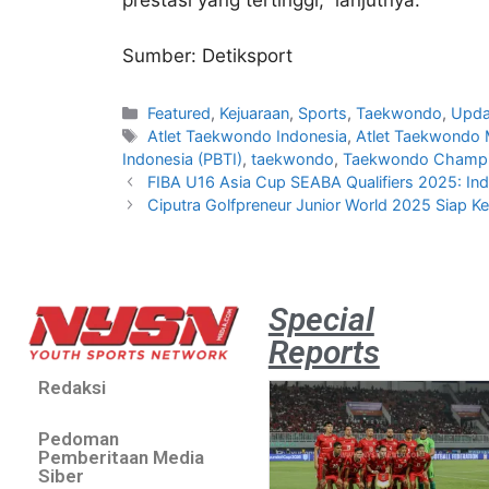
prestasi yang tertinggi,” lanjutnya.
Sumber: Detiksport
Featured
,
Kejuaraan
,
Sports
,
Taekwondo
,
Upda
Atlet Taekwondo Indonesia
,
Atlet Taekwondo
Indonesia (PBTI)
,
taekwondo
,
Taekwondo Champio
FIBA U16 Asia Cup SEABA Qualifiers 2025: In
Ciputra Golfpreneur Junior World 2025 Siap Ke
Special
Reports
Redaksi
Pedoman
Pemberitaan Media
Siber