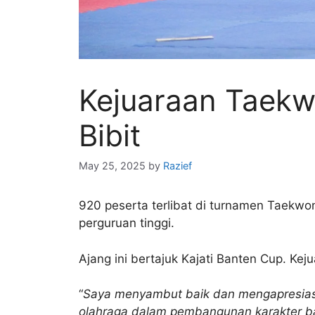
Kejuaraan Taekw
Bibit
May 25, 2025
by
Razief
920 peserta terlibat di turnamen Taekw
perguruan tinggi.
Ajang ini bertajuk Kajati Banten Cup. Kej
“
Saya menyambut baik dan mengapresiasi
olahraga dalam pembangunan karakter b