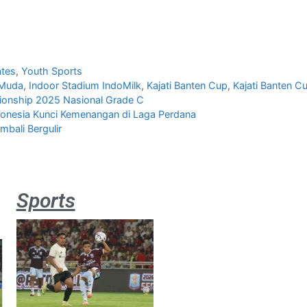
tes
,
Youth Sports
 Muda
,
Indoor Stadium IndoMilk
,
Kajati Banten Cup
,
Kajati Banten C
nship 2025 Nasional Grade C
donesia Kunci Kemenangan di Laga Perdana
mbali Bergulir
Sports
Aston
Villa 3 -1
Indonesia
All Stars
August 2,
2026