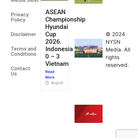
Media Siber
August 2,
ASEAN
2026
Privacy
Championship
Jateng
Policy
Hyundai
juara
Cup
© 2024
Disclaimer
umum
2026.
NYSN
Kejurnas
Indonesia
Terms and
Media. All
Panahan
Conditions
0 – 3
rights
Junior di
Vietnam
reserved.
Kudus
Contact
Read
August 1,
Us
More
2026
August 4, 2026
FIBA U18
Asia Cup
2026
tetapkan
jadwal da
pembagia
grup
August 1,