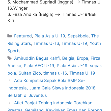
5. Mochammad Supriadi (Inggris) –> Timnas U-
16/Winger
6. Firza Andika (Belgia) –> Timnas U-19/Bek
Kiri
Featured
,
Piala Asia U-19
,
Sepakbola
,
The
Rising Stars
,
Timnas U-16
,
Timnas U-19
,
Youth
Sports
Amiruddin Bagus Kahfi
,
Belgia
,
Eropa
,
Firza
Andika
,
Piala AFC U-19
,
Piala Asia U-19
,
sepak
bola
,
Sultan Zico
,
timnas u-16
,
Timnas U-19
Ada Kompetisi Sepak Bola SMP Se-
Indonesia, Juara Gala Siswa Indonesia 2018
Berlatih di Juventus
Atlet Panjat Tebing Indonesia Torehkan
Prestasi Gemilang, Kawinkan Emas dan Borong