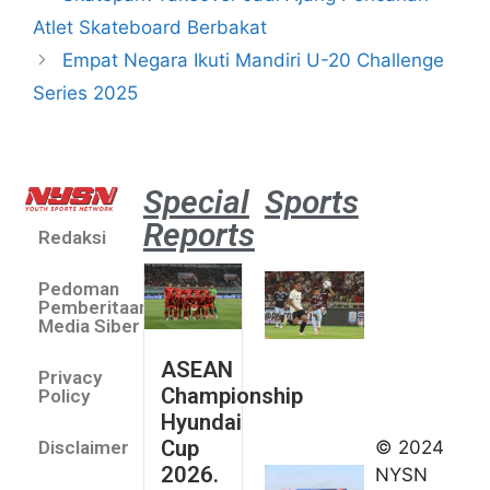
Atlet Skateboard Berbakat
Empat Negara Ikuti Mandiri U-20 Challenge
Series 2025
Special
Sports
Reports
Redaksi
Aston
Villa 3 -1
Pedoman
Indonesia
Pemberitaan
All Stars
Media Siber
August 2,
ASEAN
2026
Privacy
Championship
Jateng
Policy
Hyundai
juara
Cup
© 2024
Disclaimer
umum
2026.
NYSN
Kejurnas