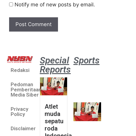
Notify me of new posts by email.
Special
Sports
Reports
Redaksi
Atlet
muda
Pedoman
sepatu
Pemberitaan
roda
Media Siber
Indonesia
Atlet
Privacy
sabet
muda
Policy
emas di
sepatu
Saitama
roda
Disclaimer
Asia Cup
Indonesia