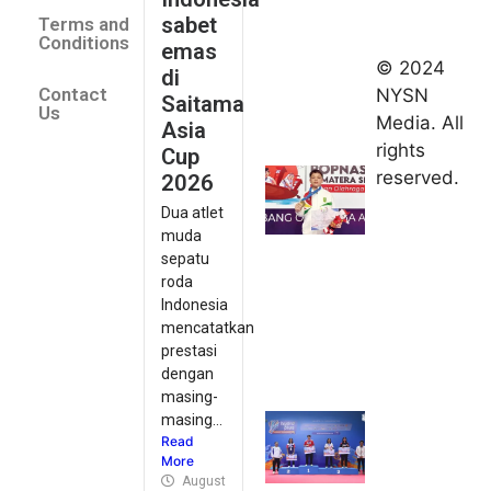
2026
sabet
Terms and
August 9,
Conditions
emas
2026
© 2024
di
Indonesia
Contact
NYSN
Saitama
kirim tiga
Us
Media. All
Asia
lifter
rights
Cup
muda ke
reserved.
2026
Kejuaraan
Dua atlet
Asia
muda
Junior
sepatu
2026
roda
August 9,
Indonesia
2026
mencatatkan
Hydroplus
prestasi
Sirnas A
dengan
Jakarta
masing-
masing...
2026: PB
Read
Djarum
More
Masih
August 9, 2026