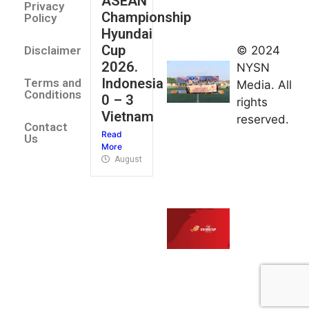
ASEAN
2026
Privacy
Championship
Jateng
Policy
Hyundai
juara
Cup
© 2024
Disclaimer
umum
2026.
NYSN
Kejurnas
Indonesia
Terms and
Media. All
Panahan
Conditions
0 – 3
rights
Junior di
Vietnam
reserved.
Kudus
Contact
Read
August 1,
Us
More
2026
August 4, 2026
FIBA U18
Asia Cup
2026
tetapkan
jadwal da
pembagia
grup
August 1,
2026