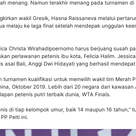
kalah menang. Namun terakhir menang pada turnamen di
kirkan wakil Gresik, Hasna Raissaneva melalui pertar
a melaju ke laga final setelah mendepak unggulan ke
ica Christa Wirahadipoernomo harus berjuang susah pay
skan perlawanan petenis ibu kota, Felicia Halim. Jessic
s asal Bali, Anggi Dwi Hidayati yang berhasil mendepat A
 turnamen kualifikasi untuk memeilih wakil tim Merah Pu
na, Oktober 2019. Lebih dari 20 negara dari kawasan A
apan petenis putri terbaik dunia, WTA Finals.
enis di tiap kelompok umur, baik 14 maupun 16 tahun,” 
P Pelti ini.