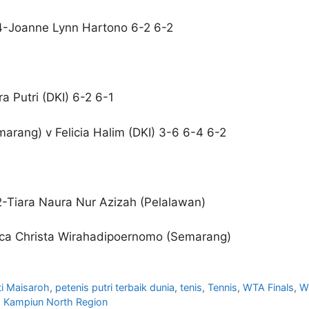
 4-Joanne Lynn Hartono 6-2 6-2
ra Putri (DKI) 6-2 6-1
arang) v Felicia Halim (DKI) 3-6 6-4 6-2
 2-Tiara Naura Nur Azizah (Pelalawan)
sica Christa Wirahadipoernomo (Semarang)
ti Maisaroh
,
petenis putri terbaik dunia
,
tenis
,
Tennis
,
WTA Finals
,
W
s Kampiun North Region