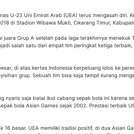
as U-23 Uni Emirat Arab (UEA) terus mengasah diri. K
018 di Stadion Wibawa Mukti, Cikarang Timur, Kabupate
ai juara Grup A setelah pada laga terakhirnya menekuk
adi salah satu dari empat tim peringkat ketiga terbaik,
ar, di atas kertas Indonesia berpeluang lolos ke pere
isihan grup. Sebuah tim bisa saja tampil kurang menges
 nyaris saja batal ikut cabang sepak bola ini karena s
 sepak bola Asian Games sejak 2002. Prestasi terbaik U
6 besar. UEA memiliki tradisi positif, di dua Asian Ga