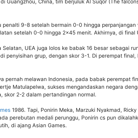
i Guangzhou, China, tim berjuluk Al Suqor (The falcons
u penalti 9-8 setelah bermain 0-0 hingga perpanjangan
latan setelah 0-0 hingga 2×45 menit. Akhirnya, di fin
a Selatan, UEA juga lolos ke babak 16 besar sebagai ru
i penyisihan grup, dengan skor 3-1. Di perempat final,
ya pernah melawan Indonesia, pada babak perempat fin
Bertje Matulapelwa, sukses mengandaskan negara dengan
, skor 2-2 dalam pertandingan normal.
ames
1986. Tapi, Ponirin Meka, Marzuki Nyakmad, Rick
ada perebutan medali perunggu, Ponirin cs pun dikalah
utih, di ajang Asian Games.