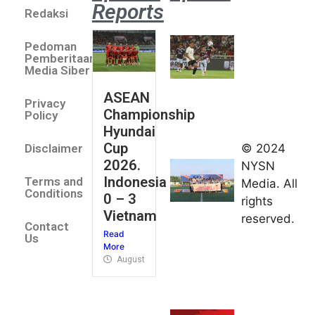
Reports
Redaksi
Aston
Villa 3 -1
Pedoman
Indonesia
Pemberitaan
All Stars
Media Siber
August 2,
ASEAN
2026
Privacy
Championship
Jateng
Policy
Hyundai
juara
Cup
© 2024
Disclaimer
umum
2026.
NYSN
Kejurnas
Indonesia
Terms and
Media. All
Panahan
Conditions
0 – 3
rights
Junior di
Vietnam
reserved.
Kudus
Contact
Read
August 1,
Us
More
2026
August 4, 2026
FIBA U18
Asia Cup
2026