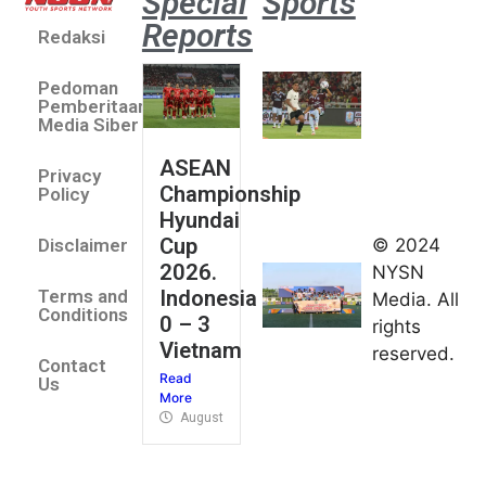
Special
Sports
Reports
Redaksi
Aston
Villa 3 -1
Pedoman
Indonesia
Pemberitaan
All Stars
Media Siber
August 2,
ASEAN
2026
Privacy
Championship
Jateng
Policy
Hyundai
juara
Cup
© 2024
Disclaimer
umum
2026.
NYSN
Kejurnas
Indonesia
Terms and
Media. All
Panahan
Conditions
0 – 3
rights
Junior di
Vietnam
reserved.
Kudus
Contact
Read
August 1,
Us
More
2026
August 4, 2026
FIBA U18
Asia Cup
2026