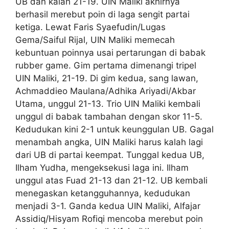
UB dan kalah 21-19. UIN Maliki akhirnya
berhasil merebut poin di laga sengit partai
ketiga. Lewat Faris Syaefudin/Lugas
Gema/Saiful Rijal, UIN Maliki memecah
kebuntuan poinnya usai pertarungan di babak
rubber game. Gim pertama dimenangi tripel
UIN Maliki, 21-19. Di gim kedua, sang lawan,
Achmaddieo Maulana/Adhika Ariyadi/Akbar
Utama, unggul 21-13. Trio UIN Maliki kembali
unggul di babak tambahan dengan skor 11-5.
Kedudukan kini 2-1 untuk keunggulan UB. Gagal
menambah angka, UIN Maliki harus kalah lagi
dari UB di partai keempat. Tunggal kedua UB,
Ilham Yudha, mengeksekusi laga ini. Ilham
unggul atas Fuad 21-13 dan 21-12. UB kembali
menegaskan ketangguhannya, kedudukan
menjadi 3-1. Ganda kedua UIN Maliki, Alfajar
Assidiq/Hisyam Rofiqi mencoba merebut poin