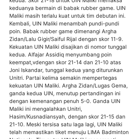
kedua. Skor 21-18 untuk UIN Maliki memaksa
keduanya bermain di babak rubber game. UIN
Maliki masih terlalu kuat untuk tim debutan ini.
Kembali, UIN Maliki menambah pundi-pundi
poin. Babak rubber game dimenangi Argha
Zidan/Lalu Gigir/Saiful Rijal dengan skor 11-9.
Kekuatan UIN Maliki disajikan di nomor tunggal
kedua. Alfajar Assidiq menyumbang poin
keempat,vdengan skor 21-14 dan 21-10 atas
Joni Iskandar, tunggal kedua yang diturunkan
Unitri. Partai kelima semakin mempertegas
kekuatan UIN Maliki. Argha Zidan/Lugas Gema,
ganda kedua UIN, menutup pertandingan ini
dengan kemenangan penuh 5-0. Ganda UIN
Maliki ini mengalahkan Unitri,
Hasim/Kusnadiansyah, dengan skor 21-15 dan
21-10. Meski tersisa satu laga lagi, UIN Maliki
telah memastikan tiket menuju LIMA Badminton