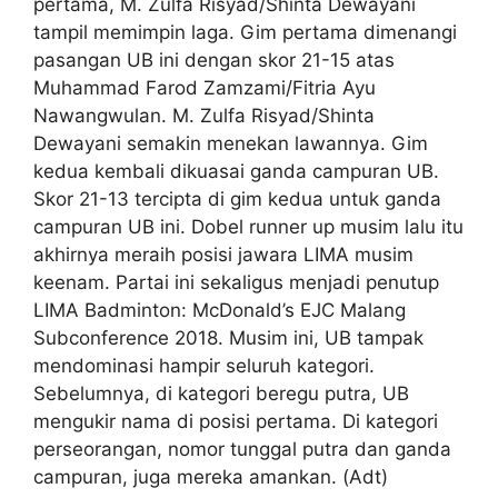
pertama, M. Zulfa Risyad/Shinta Dewayani
tampil memimpin laga. Gim pertama dimenangi
pasangan UB ini dengan skor 21-15 atas
Muhammad Farod Zamzami/Fitria Ayu
Nawangwulan. M. Zulfa Risyad/Shinta
Dewayani semakin menekan lawannya. Gim
kedua kembali dikuasai ganda campuran UB.
Skor 21-13 tercipta di gim kedua untuk ganda
campuran UB ini. Dobel runner up musim lalu itu
akhirnya meraih posisi jawara LIMA musim
keenam. Partai ini sekaligus menjadi penutup
LIMA Badminton: McDonald’s EJC Malang
Subconference 2018. Musim ini, UB tampak
mendominasi hampir seluruh kategori.
Sebelumnya, di kategori beregu putra, UB
mengukir nama di posisi pertama. Di kategori
perseorangan, nomor tunggal putra dan ganda
campuran, juga mereka amankan. (Adt)