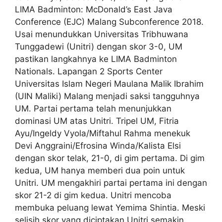
LIMA Badminton: McDonald’s East Java
Conference (EJC) Malang Subconference 2018.
Usai menundukkan Universitas Tribhuwana
Tunggadewi (Unitri) dengan skor 3-0, UM
pastikan langkahnya ke LIMA Badminton
Nationals. Lapangan 2 Sports Center
Universitas Islam Negeri Maulana Malik Ibrahim
(UIN Maliki) Malang menjadi saksi tangguhnya
UM. Partai pertama telah menunjukkan
dominasi UM atas Unitri. Tripel UM, Fitria
Ayu/Ingeldy Vyola/Miftahul Rahma menekuk
Devi Anggraini/Efrosina Winda/Kalista Elsi
dengan skor telak, 21-0, di gim pertama. Di gim
kedua, UM hanya memberi dua poin untuk
Unitri. UM mengakhiri partai pertama ini dengan
skor 21-2 di gim kedua. Unitri mencoba
membuka peluang lewat Yemima Shintia. Meski
selisih skor yang diciptakan Unitri semakin