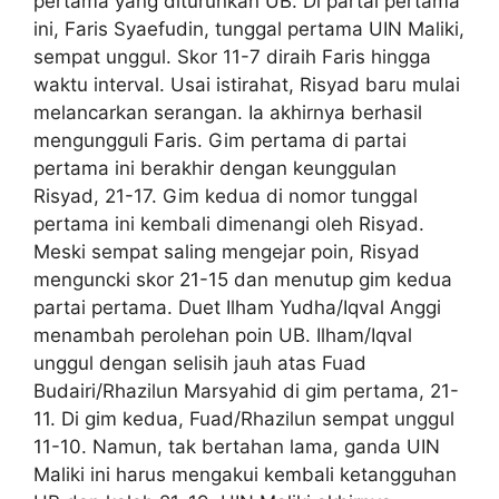
pertama yang diturunkan UB. Di partai pertama
ini, Faris Syaefudin, tunggal pertama UIN Maliki,
sempat unggul. Skor 11-7 diraih Faris hingga
waktu interval. Usai istirahat, Risyad baru mulai
melancarkan serangan. Ia akhirnya berhasil
mengungguli Faris. Gim pertama di partai
pertama ini berakhir dengan keunggulan
Risyad, 21-17. Gim kedua di nomor tunggal
pertama ini kembali dimenangi oleh Risyad.
Meski sempat saling mengejar poin, Risyad
menguncki skor 21-15 dan menutup gim kedua
partai pertama. Duet Ilham Yudha/Iqval Anggi
menambah perolehan poin UB. Ilham/Iqval
unggul dengan selisih jauh atas Fuad
Budairi/Rhazilun Marsyahid di gim pertama, 21-
11. Di gim kedua, Fuad/Rhazilun sempat unggul
11-10. Namun, tak bertahan lama, ganda UIN
Maliki ini harus mengakui kembali ketangguhan