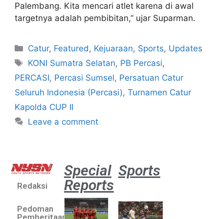
Palembang. Kita mencari atlet karena di awal
targetnya adalah pembibitan,” ujar Suparman.
Catur
,
Featured
,
Kejuaraan
,
Sports
,
Updates
KONI Sumatra Selatan
,
PB Percasi
,
PERCASI
,
Percasi Sumsel
,
Persatuan Catur
Seluruh Indonesia (Percasi)
,
Turnamen Catur
Kapolda CUP II
Leave a comment
Special
Sports
Reports
Redaksi
Aston
Villa 3 -1
Pedoman
Indonesia
Pemberitaan