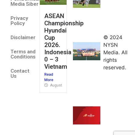
All Stars
Media Siber
August 2,
ASEAN
2026
Privacy
Championship
Jateng
Policy
Hyundai
juara
Cup
© 2024
Disclaimer
umum
2026.
NYSN
Kejurnas
Indonesia
Terms and
Media. All
Panahan
Conditions
0 – 3
rights
Junior di
Vietnam
reserved.
Kudus
Contact
Read
August 1,
Us
More
2026
August 4, 2026
FIBA U18
Asia Cup
2026
tetapkan
jadwal da
pembagia
grup